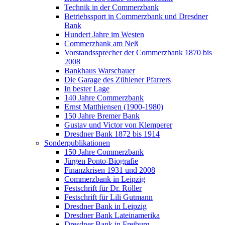
Technik in der Commerzbank
Betriebssport in Commerzbank und Dresdner
Bank
Hundert Jahre im Westen
Commerzbank am Neß
Vorstandssprecher der Commerzbank 1870 bis
2008
Bankhaus Warschauer
Die Garage des Zühlener Pfarrers
In bester Lage
140 Jahre Commerzbank
Ernst Matthiensen (1900-1980)
150 Jahre Bremer Bank
Gustav und Victor von Klemperer
Dresdner Bank 1872 bis 1914
Sonderpublikationen
150 Jahre Commerzbank
Jürgen Ponto-Biografie
Finanzkrisen 1931 und 2008
Commerzbank in Leipzig
Festschrift für Dr. Röller
Festschrift für Lili Gutmann
Dresdner Bank in Leipzig
Dresdner Bank Lateinamerika
Dresdner Bank in Freiburg