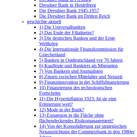
Dresdner Bank in Heidelberg
Die Dresdner Bank 1945-1957
Die Dresdner Bank im Dritten Reich
geschichte aktuell
1) Die Universalbanken
2) Das Ende der Filialnetze?
3) Die deutschen Banken und der Erste
Weltkrieg
4) Die Internationale Finanzkommission für
Griechenland
5) Banken in Ostdeutschland vor 70 Jahren
6) Kaufleute und Bankiers als Migranten
7) Von Bankern und Journalisten
8) Zinsen zwischen Mittelalter und Neuzeit
9) Finanzinnovation in der Schiffsfinanzierung
10) Finanzierung des technologischen
Fortschritts
11) Die Hyperinflation 1923: Ist sie eine
Erinnerung wert?
12) Mode in der Bank?
13) Expansion in die Fläche ohne
flächendeckendes Risikomanagement?
14) Von der Konsolidierung zur strategischen
Neuausrichtung der Commerzbank in den 1980er