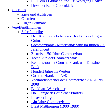
Lili Collas Gutmann und Dr. Wolfgang Röller
Dresdner Bank-Gedenktafel
Über uns
Ziele und Aufgaben
Gremien
Eugen Gutmann
Veröffentlichungen
Schriftenreihe
Den Kopf oben behalten - Der Bankier Eugen
Gutmann
Commerzbank - Mittelstandsbank im frühen 20.
Jahrhundert
Zeitreise 150 Jahre Commerzbank
Technik in der Commerzbank
Betriebssport in Commerzbank und Dresdner
Bank
Hundert Jahre im Westen
Commerzbank am Neß
Vorstandssprecher der Commerzbank 1870 bis
2008
Bankhaus Warschauer
Die Garage des Zühlener Pfarrers
In bester Lage
140 Jahre Commerzbank
Ernst Matthiensen (1900-1980)