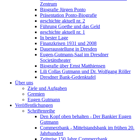
Zentrum
Biografie Jürgen Ponto
Präsentation Ponto-Biografie
geschichte aktuell nr. 2
Führung Goethe und das Geld
geschichte aktuell nr. 1
In bester Lage
Finanzkrisen 1931 und 2008
Dauerausstellung in Dresden
Eugen-Gutmann-Saal im Dresdner
Societätstheater
Biografie über Ernst Matthiensen
Lili Collas Gutmann und Dr. Wolfgang Röller
Dresdner Bank-Gedenktafel
Über uns
Ziele und Aufgaben
Gremien
Eugen Gutmann
Veröffentlichungen
Schriftenreihe
Den Kopf oben behalten - Der Bankier Eugen
Gutmann
Commerzbank - Mittelstandsbank im frühen 20.
Jahrhundert
Zeitreise 150 Jahre Commerzbank