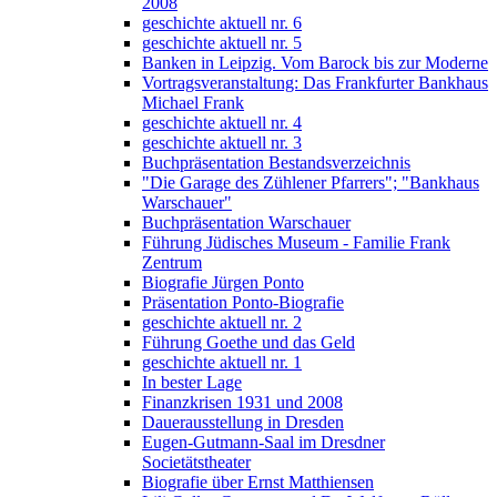
2008
geschichte aktuell nr. 6
geschichte aktuell nr. 5
Banken in Leipzig. Vom Barock bis zur Moderne
Vortragsveranstaltung: Das Frankfurter Bankhaus
Michael Frank
geschichte aktuell nr. 4
geschichte aktuell nr. 3
Buchpräsentation Bestandsverzeichnis
"Die Garage des Zühlener Pfarrers"; "Bankhaus
Warschauer"
Buchpräsentation Warschauer
Führung Jüdisches Museum - Familie Frank
Zentrum
Biografie Jürgen Ponto
Präsentation Ponto-Biografie
geschichte aktuell nr. 2
Führung Goethe und das Geld
geschichte aktuell nr. 1
In bester Lage
Finanzkrisen 1931 und 2008
Dauerausstellung in Dresden
Eugen-Gutmann-Saal im Dresdner
Societätstheater
Biografie über Ernst Matthiensen