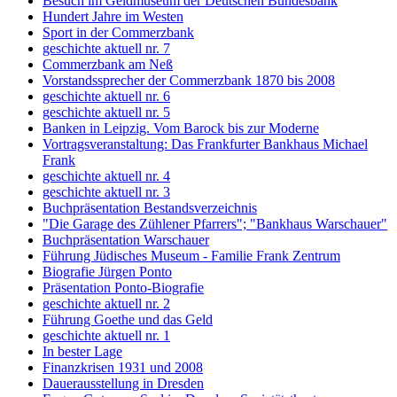
Besuch im Geldmuseum der Deutschen Bundesbank
Hundert Jahre im Westen
Sport in der Commerzbank
geschichte aktuell nr. 7
Commerzbank am Neß
Vorstandssprecher der Commerzbank 1870 bis 2008
geschichte aktuell nr. 6
geschichte aktuell nr. 5
Banken in Leipzig. Vom Barock bis zur Moderne
Vortragsveranstaltung: Das Frankfurter Bankhaus Michael
Frank
geschichte aktuell nr. 4
geschichte aktuell nr. 3
Buchpräsentation Bestandsverzeichnis
"Die Garage des Zühlener Pfarrers"; "Bankhaus Warschauer"
Buchpräsentation Warschauer
Führung Jüdisches Museum - Familie Frank Zentrum
Biografie Jürgen Ponto
Präsentation Ponto-Biografie
geschichte aktuell nr. 2
Führung Goethe und das Geld
geschichte aktuell nr. 1
In bester Lage
Finanzkrisen 1931 und 2008
Dauerausstellung in Dresden