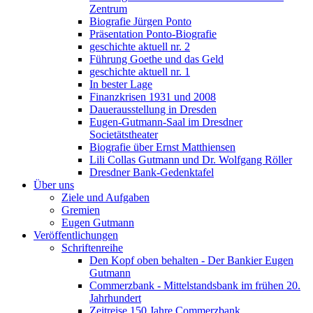
Zentrum
Biografie Jürgen Ponto
Präsentation Ponto-Biografie
geschichte aktuell nr. 2
Führung Goethe und das Geld
geschichte aktuell nr. 1
In bester Lage
Finanzkrisen 1931 und 2008
Dauerausstellung in Dresden
Eugen-Gutmann-Saal im Dresdner
Societätstheater
Biografie über Ernst Matthiensen
Lili Collas Gutmann und Dr. Wolfgang Röller
Dresdner Bank-Gedenktafel
Über uns
Ziele und Aufgaben
Gremien
Eugen Gutmann
Veröffentlichungen
Schriftenreihe
Den Kopf oben behalten - Der Bankier Eugen
Gutmann
Commerzbank - Mittelstandsbank im frühen 20.
Jahrhundert
Zeitreise 150 Jahre Commerzbank