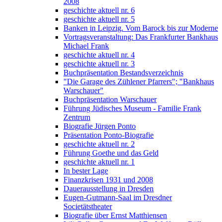
2008
geschichte aktuell nr. 6
geschichte aktuell nr. 5
Banken in Leipzig. Vom Barock bis zur Moderne
Vortragsveranstaltung: Das Frankfurter Bankhaus
Michael Frank
geschichte aktuell nr. 4
geschichte aktuell nr. 3
Buchpräsentation Bestandsverzeichnis
"Die Garage des Zühlener Pfarrers"; "Bankhaus
Warschauer"
Buchpräsentation Warschauer
Führung Jüdisches Museum - Familie Frank
Zentrum
Biografie Jürgen Ponto
Präsentation Ponto-Biografie
geschichte aktuell nr. 2
Führung Goethe und das Geld
geschichte aktuell nr. 1
In bester Lage
Finanzkrisen 1931 und 2008
Dauerausstellung in Dresden
Eugen-Gutmann-Saal im Dresdner
Societätstheater
Biografie über Ernst Matthiensen