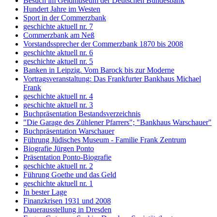
Besuch im Geldmuseum der Deutschen Bundesbank
Hundert Jahre im Westen
Sport in der Commerzbank
geschichte aktuell nr. 7
Commerzbank am Neß
Vorstandssprecher der Commerzbank 1870 bis 2008
geschichte aktuell nr. 6
geschichte aktuell nr. 5
Banken in Leipzig. Vom Barock bis zur Moderne
Vortragsveranstaltung: Das Frankfurter Bankhaus Michael
Frank
geschichte aktuell nr. 4
geschichte aktuell nr. 3
Buchpräsentation Bestandsverzeichnis
"Die Garage des Zühlener Pfarrers"; "Bankhaus Warschauer"
Buchpräsentation Warschauer
Führung Jüdisches Museum - Familie Frank Zentrum
Biografie Jürgen Ponto
Präsentation Ponto-Biografie
geschichte aktuell nr. 2
Führung Goethe und das Geld
geschichte aktuell nr. 1
In bester Lage
Finanzkrisen 1931 und 2008
Dauerausstellung in Dresden