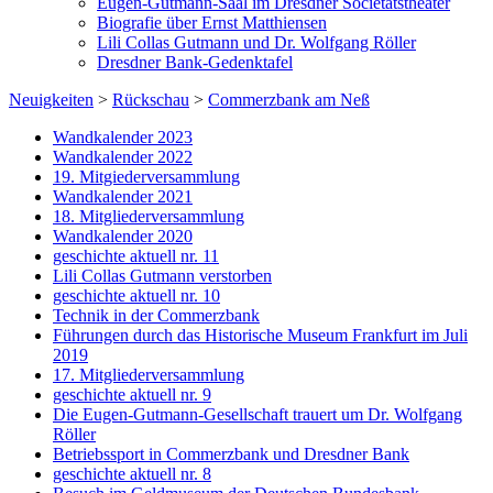
Eugen-Gutmann-Saal im Dresdner Societätstheater
Biografie über Ernst Matthiensen
Lili Collas Gutmann und Dr. Wolfgang Röller
Dresdner Bank-Gedenktafel
Neuigkeiten
>
Rückschau
>
Commerzbank am Neß
Wandkalender 2023
Wandkalender 2022
19. Mitgiederversammlung
Wandkalender 2021
18. Mitgliederversammlung
Wandkalender 2020
geschichte aktuell nr. 11
Lili Collas Gutmann verstorben
geschichte aktuell nr. 10
Technik in der Commerzbank
Führungen durch das Historische Museum Frankfurt im Juli
2019
17. Mitgliederversammlung
geschichte aktuell nr. 9
Die Eugen-Gutmann-Gesellschaft trauert um Dr. Wolfgang
Röller
Betriebssport in Commerzbank und Dresdner Bank
geschichte aktuell nr. 8