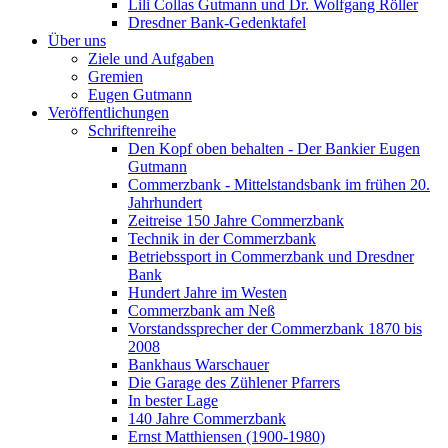
Lili Collas Gutmann und Dr. Wolfgang Röller
Dresdner Bank-Gedenktafel
Über uns
Ziele und Aufgaben
Gremien
Eugen Gutmann
Veröffentlichungen
Schriftenreihe
Den Kopf oben behalten - Der Bankier Eugen
Gutmann
Commerzbank - Mittelstandsbank im frühen 20.
Jahrhundert
Zeitreise 150 Jahre Commerzbank
Technik in der Commerzbank
Betriebssport in Commerzbank und Dresdner
Bank
Hundert Jahre im Westen
Commerzbank am Neß
Vorstandssprecher der Commerzbank 1870 bis
2008
Bankhaus Warschauer
Die Garage des Zühlener Pfarrers
In bester Lage
140 Jahre Commerzbank
Ernst Matthiensen (1900-1980)