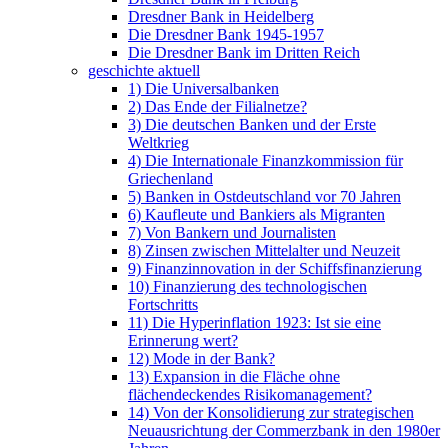
Dresdner Bank in Heidelberg
Die Dresdner Bank 1945-1957
Die Dresdner Bank im Dritten Reich
geschichte aktuell
1) Die Universalbanken
2) Das Ende der Filialnetze?
3) Die deutschen Banken und der Erste
Weltkrieg
4) Die Internationale Finanzkommission für
Griechenland
5) Banken in Ostdeutschland vor 70 Jahren
6) Kaufleute und Bankiers als Migranten
7) Von Bankern und Journalisten
8) Zinsen zwischen Mittelalter und Neuzeit
9) Finanzinnovation in der Schiffsfinanzierung
10) Finanzierung des technologischen
Fortschritts
11) Die Hyperinflation 1923: Ist sie eine
Erinnerung wert?
12) Mode in der Bank?
13) Expansion in die Fläche ohne
flächendeckendes Risikomanagement?
14) Von der Konsolidierung zur strategischen
Neuausrichtung der Commerzbank in den 1980er