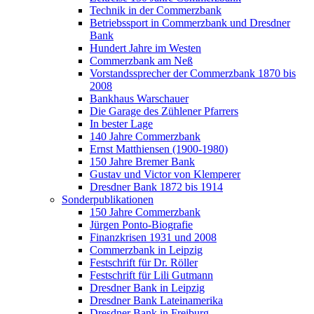
Technik in der Commerzbank
Betriebssport in Commerzbank und Dresdner
Bank
Hundert Jahre im Westen
Commerzbank am Neß
Vorstandssprecher der Commerzbank 1870 bis
2008
Bankhaus Warschauer
Die Garage des Zühlener Pfarrers
In bester Lage
140 Jahre Commerzbank
Ernst Matthiensen (1900-1980)
150 Jahre Bremer Bank
Gustav und Victor von Klemperer
Dresdner Bank 1872 bis 1914
Sonderpublikationen
150 Jahre Commerzbank
Jürgen Ponto-Biografie
Finanzkrisen 1931 und 2008
Commerzbank in Leipzig
Festschrift für Dr. Röller
Festschrift für Lili Gutmann
Dresdner Bank in Leipzig
Dresdner Bank Lateinamerika
Dresdner Bank in Freiburg