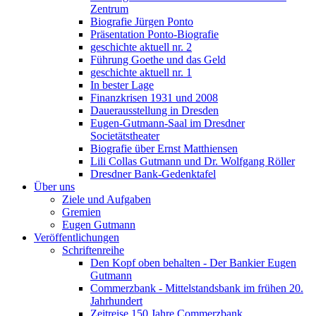
Zentrum
Biografie Jürgen Ponto
Präsentation Ponto-Biografie
geschichte aktuell nr. 2
Führung Goethe und das Geld
geschichte aktuell nr. 1
In bester Lage
Finanzkrisen 1931 und 2008
Dauerausstellung in Dresden
Eugen-Gutmann-Saal im Dresdner
Societätstheater
Biografie über Ernst Matthiensen
Lili Collas Gutmann und Dr. Wolfgang Röller
Dresdner Bank-Gedenktafel
Über uns
Ziele und Aufgaben
Gremien
Eugen Gutmann
Veröffentlichungen
Schriftenreihe
Den Kopf oben behalten - Der Bankier Eugen
Gutmann
Commerzbank - Mittelstandsbank im frühen 20.
Jahrhundert
Zeitreise 150 Jahre Commerzbank