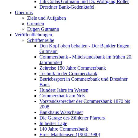
Lili Collas Gutmann und Dr. Wolfgang Röller
Dresdner Bank-Gedenktafel
Über uns
Ziele und Aufgaben
Gremien
Eugen Gutmann
Veröffentlichungen
Schriftenreihe
Den Kopf oben behalten - Der Bankier Eugen
Gutmann
Commerzbank - Mittelstandsbank im frühen 20.
Jahrhundert
Zeitreise 150 Jahre Commerzbank
Technik in der Commerzbank
Betriebssport in Commerzbank und Dresdner
Bank
Hundert Jahre im Westen
Commerzbank am Neß
Vorstandssprecher der Commerzbank 1870 bis
2008
Bankhaus Warschauer
Die Garage des Zühlener Pfarrers
In bester Lage
140 Jahre Commerzbank
Ernst Matthiensen (1900-1980)