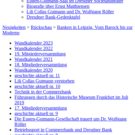
Eugen-Gutmann-Saal im Dresdner Societätstheater
Biografie über Ernst Matthiensen
Lili Collas Gutmann und Dr. Wolfgang Röller
Dresdner Bank-Gedenktafel
Neuigkeiten
>
Rückschau
>
Banken in Leipzig. Vom Barock bis zur
Moderne
Wandkalender 2023
Wandkalender 2022
19. Mitgiederversammlung
Wandkalender 2021
18. Mitgliederversammlung
Wandkalender 2020
geschichte aktuell nr. 11
Lili Collas Gutmann verstorben
geschichte aktuell nr. 10
Technik in der Commerzbank
Führungen durch das Historische Museum Frankfurt im Juli
2019
17. Mitgliederversammlung
geschichte aktuell nr. 9
Die Eugen-Gutmann-Gesellschaft trauert um Dr. Wolfgang
Röller
Betriebssport in Commerzbank und Dresdner Bank