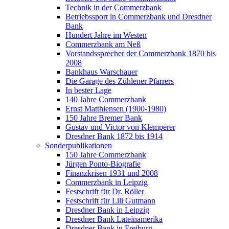
Technik in der Commerzbank
Betriebssport in Commerzbank und Dresdner
Bank
Hundert Jahre im Westen
Commerzbank am Neß
Vorstandssprecher der Commerzbank 1870 bis
2008
Bankhaus Warschauer
Die Garage des Zühlener Pfarrers
In bester Lage
140 Jahre Commerzbank
Ernst Matthiensen (1900-1980)
150 Jahre Bremer Bank
Gustav und Victor von Klemperer
Dresdner Bank 1872 bis 1914
Sonderpublikationen
150 Jahre Commerzbank
Jürgen Ponto-Biografie
Finanzkrisen 1931 und 2008
Commerzbank in Leipzig
Festschrift für Dr. Röller
Festschrift für Lili Gutmann
Dresdner Bank in Leipzig
Dresdner Bank Lateinamerika
Dresdner Bank in Freiburg