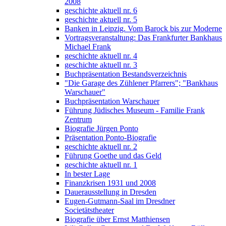
2008
geschichte aktuell nr. 6
geschichte aktuell nr. 5
Banken in Leipzig. Vom Barock bis zur Moderne
Vortragsveranstaltung: Das Frankfurter Bankhaus
Michael Frank
geschichte aktuell nr. 4
geschichte aktuell nr. 3
Buchpräsentation Bestandsverzeichnis
"Die Garage des Zühlener Pfarrers"; "Bankhaus
Warschauer"
Buchpräsentation Warschauer
Führung Jüdisches Museum - Familie Frank
Zentrum
Biografie Jürgen Ponto
Präsentation Ponto-Biografie
geschichte aktuell nr. 2
Führung Goethe und das Geld
geschichte aktuell nr. 1
In bester Lage
Finanzkrisen 1931 und 2008
Dauerausstellung in Dresden
Eugen-Gutmann-Saal im Dresdner
Societätstheater
Biografie über Ernst Matthiensen