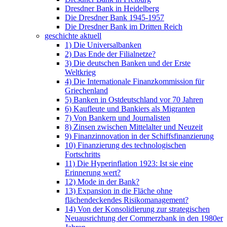
Dresdner Bank in Heidelberg
Die Dresdner Bank 1945-1957
Die Dresdner Bank im Dritten Reich
geschichte aktuell
1) Die Universalbanken
2) Das Ende der Filialnetze?
3) Die deutschen Banken und der Erste
Weltkrieg
4) Die Internationale Finanzkommission für
Griechenland
5) Banken in Ostdeutschland vor 70 Jahren
6) Kaufleute und Bankiers als Migranten
7) Von Bankern und Journalisten
8) Zinsen zwischen Mittelalter und Neuzeit
9) Finanzinnovation in der Schiffsfinanzierung
10) Finanzierung des technologischen
Fortschritts
11) Die Hyperinflation 1923: Ist sie eine
Erinnerung wert?
12) Mode in der Bank?
13) Expansion in die Fläche ohne
flächendeckendes Risikomanagement?
14) Von der Konsolidierung zur strategischen
Neuausrichtung der Commerzbank in den 1980er