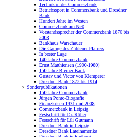
Technik in der Commerzbank
Betriebssport in Commerzbank und Dresdner
Bank
Hundert Jahre im Westen
Commerzbank am Neß
Vorstandssprecher der Commerzbank 1870 bis
2008
Bankhaus Warschauer
Die Garage des Zühlener Pfarrers
In bester Lage
140 Jahre Commerzbank
Ernst Matthiensen (1900-1980)
150 Jahre Bremer Bank
Gustav und Victor von Klemperer
Dresdner Bank 1872 bis 1914
Sonderpublikationen
150 Jahre Commerzbank
Jürgen Ponto-Biografie
Finanzkrisen 1931 und 2008
Commerzbank in Leipzig
Festschrift für Dr. Röller
Festschrift für Lili Gutmann
Dresdner Bank in Leipzig
Dresdner Bank Lateinamerika
Dresdner Bank in Freiburg