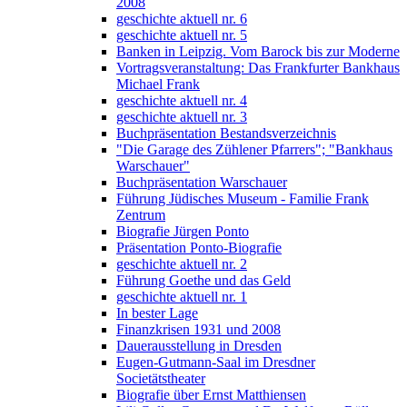
2008
geschichte aktuell nr. 6
geschichte aktuell nr. 5
Banken in Leipzig. Vom Barock bis zur Moderne
Vortragsveranstaltung: Das Frankfurter Bankhaus
Michael Frank
geschichte aktuell nr. 4
geschichte aktuell nr. 3
Buchpräsentation Bestandsverzeichnis
"Die Garage des Zühlener Pfarrers"; "Bankhaus
Warschauer"
Buchpräsentation Warschauer
Führung Jüdisches Museum - Familie Frank
Zentrum
Biografie Jürgen Ponto
Präsentation Ponto-Biografie
geschichte aktuell nr. 2
Führung Goethe und das Geld
geschichte aktuell nr. 1
In bester Lage
Finanzkrisen 1931 und 2008
Dauerausstellung in Dresden
Eugen-Gutmann-Saal im Dresdner
Societätstheater
Biografie über Ernst Matthiensen