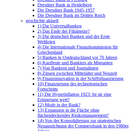
Dresdner Bank in Heidelberg
Die Dresdner Bank 1945-1957
Die Dresdner Bank im Dritten Reich
geschichte aktuell
1) Die Universalbanken
2) Das Ende der Filialnetze?
3) Die deutschen Banken und der Erste
Weltkrieg
4) Die Internationale Finanzkommission für
Griechenland
5) Banken in Ostdeutschland vor 70 Jahren
6) Kaufleute und Bankiers als Migranten
7) Von Bankern und Journalisten
8) Zinsen zwischen Mittelalter und Neuzeit
9) Finanzinnovation in der Schiffsfinanzierung
10) Finanzierung des technologischen
Fortschritts
11) Die Hyperinflation 1923: Ist sie eine
Erinnerung wert?
12) Mode in der Bank?
13) Expansion in die Fläche ohne
flächendeckendes Risikomanagement?
14) Von der Konsolidierung zur strategischen
Neuausrichtung der Commerzbank in den 1980er