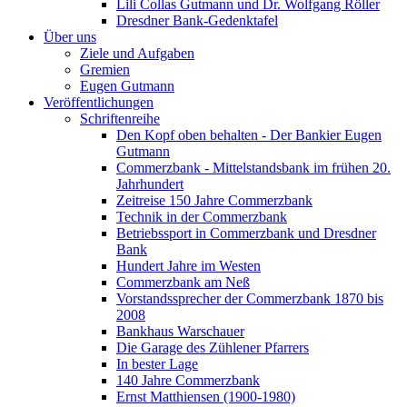
Lili Collas Gutmann und Dr. Wolfgang Röller
Dresdner Bank-Gedenktafel
Über uns
Ziele und Aufgaben
Gremien
Eugen Gutmann
Veröffentlichungen
Schriftenreihe
Den Kopf oben behalten - Der Bankier Eugen
Gutmann
Commerzbank - Mittelstandsbank im frühen 20.
Jahrhundert
Zeitreise 150 Jahre Commerzbank
Technik in der Commerzbank
Betriebssport in Commerzbank und Dresdner
Bank
Hundert Jahre im Westen
Commerzbank am Neß
Vorstandssprecher der Commerzbank 1870 bis
2008
Bankhaus Warschauer
Die Garage des Zühlener Pfarrers
In bester Lage
140 Jahre Commerzbank
Ernst Matthiensen (1900-1980)