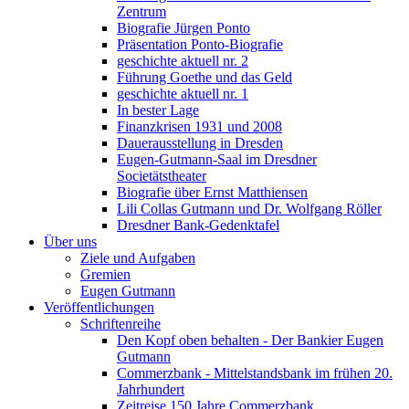
Zentrum
Biografie Jürgen Ponto
Präsentation Ponto-Biografie
geschichte aktuell nr. 2
Führung Goethe und das Geld
geschichte aktuell nr. 1
In bester Lage
Finanzkrisen 1931 und 2008
Dauerausstellung in Dresden
Eugen-Gutmann-Saal im Dresdner
Societätstheater
Biografie über Ernst Matthiensen
Lili Collas Gutmann und Dr. Wolfgang Röller
Dresdner Bank-Gedenktafel
Über uns
Ziele und Aufgaben
Gremien
Eugen Gutmann
Veröffentlichungen
Schriftenreihe
Den Kopf oben behalten - Der Bankier Eugen
Gutmann
Commerzbank - Mittelstandsbank im frühen 20.
Jahrhundert
Zeitreise 150 Jahre Commerzbank