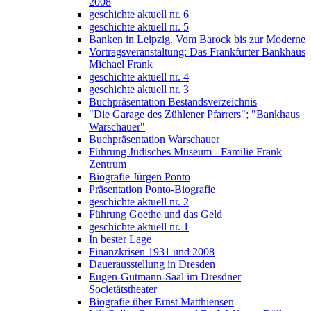
2008
geschichte aktuell nr. 6
geschichte aktuell nr. 5
Banken in Leipzig. Vom Barock bis zur Moderne
Vortragsveranstaltung: Das Frankfurter Bankhaus
Michael Frank
geschichte aktuell nr. 4
geschichte aktuell nr. 3
Buchpräsentation Bestandsverzeichnis
"Die Garage des Zühlener Pfarrers"; "Bankhaus
Warschauer"
Buchpräsentation Warschauer
Führung Jüdisches Museum - Familie Frank
Zentrum
Biografie Jürgen Ponto
Präsentation Ponto-Biografie
geschichte aktuell nr. 2
Führung Goethe und das Geld
geschichte aktuell nr. 1
In bester Lage
Finanzkrisen 1931 und 2008
Dauerausstellung in Dresden
Eugen-Gutmann-Saal im Dresdner
Societätstheater
Biografie über Ernst Matthiensen