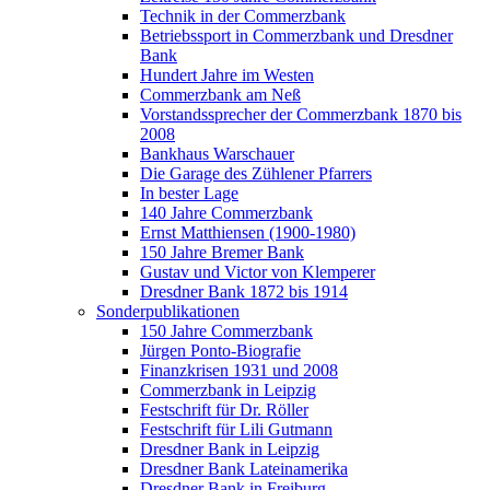
Technik in der Commerzbank
Betriebssport in Commerzbank und Dresdner
Bank
Hundert Jahre im Westen
Commerzbank am Neß
Vorstandssprecher der Commerzbank 1870 bis
2008
Bankhaus Warschauer
Die Garage des Zühlener Pfarrers
In bester Lage
140 Jahre Commerzbank
Ernst Matthiensen (1900-1980)
150 Jahre Bremer Bank
Gustav und Victor von Klemperer
Dresdner Bank 1872 bis 1914
Sonderpublikationen
150 Jahre Commerzbank
Jürgen Ponto-Biografie
Finanzkrisen 1931 und 2008
Commerzbank in Leipzig
Festschrift für Dr. Röller
Festschrift für Lili Gutmann
Dresdner Bank in Leipzig
Dresdner Bank Lateinamerika
Dresdner Bank in Freiburg