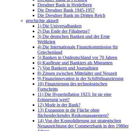
Dresdner Bank in Heidelberg
Die Dresdner Bank 1945-1957
Die Dresdner Bank im Dritten Reich
geschichte aktuell
1) Die Universalbanken
2) Das Ende der Filialnetze?
3) Die deutschen Banken und der Erste
Weltkrieg
4) Die Internationale Finanzkommission für
Griechenland
5) Banken in Ostdeutschland vor 70 Jahren
6) Kaufleute und Bankiers als Migranten
7) Von Bankern und Journalisten
8) Zinsen zwischen Mittelalter und Neuzeit
9) Finanzinnovation in der Schiffsfinanzierung
10) Finanzierung des technologischen
Fortschritts
11) Die Hyperinflation 1923: Ist sie eine
Erinnerung wert?
12) Mode in der Bank?
13) Expansion in die Fläche ohne
flächendeckendes Risikomanagement?
14) Von der Konsolidierung zur strategischen
Neuausrichtung der Commerzbank in den 1980er