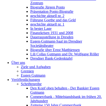
Zentrum
Biografie Jürgen Ponto
Präsentation Ponto-Biografie
geschichte aktuell nr. 2
Führung Goethe und das Geld
geschichte aktuell nr. 1
In bester Lage
Finanzkrisen 1931 und 2008
Dauerausstellung in Dresden
Eugen-Gutmann-Saal im Dresdner
Societätstheater
Biografie über Ernst Matthiensen
Lili Collas Gutmann und Dr. Wolfgang Röller
Dresdner Bank-Gedenktafel
Über uns
Ziele und Aufgaben
Gremien
Eugen Gutmann
Veröffentlichungen
Schriftenreihe
Den Kopf oben behalten - Der Bankier Eugen
Gutmann
Commerzbank - Mittelstandsbank im frühen 20.
Jahrhundert
Zeitreise 150 Jahre Commerzbank