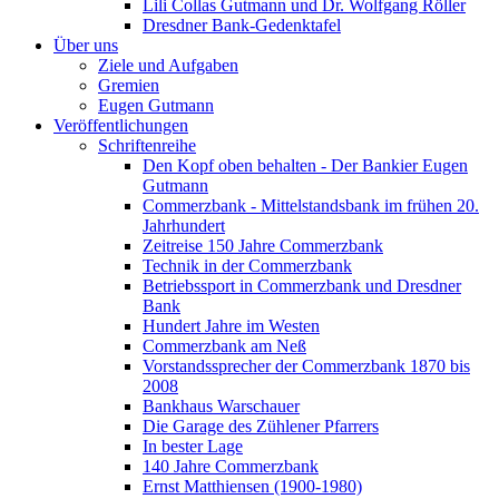
Lili Collas Gutmann und Dr. Wolfgang Röller
Dresdner Bank-Gedenktafel
Über uns
Ziele und Aufgaben
Gremien
Eugen Gutmann
Veröffentlichungen
Schriftenreihe
Den Kopf oben behalten - Der Bankier Eugen
Gutmann
Commerzbank - Mittelstandsbank im frühen 20.
Jahrhundert
Zeitreise 150 Jahre Commerzbank
Technik in der Commerzbank
Betriebssport in Commerzbank und Dresdner
Bank
Hundert Jahre im Westen
Commerzbank am Neß
Vorstandssprecher der Commerzbank 1870 bis
2008
Bankhaus Warschauer
Die Garage des Zühlener Pfarrers
In bester Lage
140 Jahre Commerzbank
Ernst Matthiensen (1900-1980)