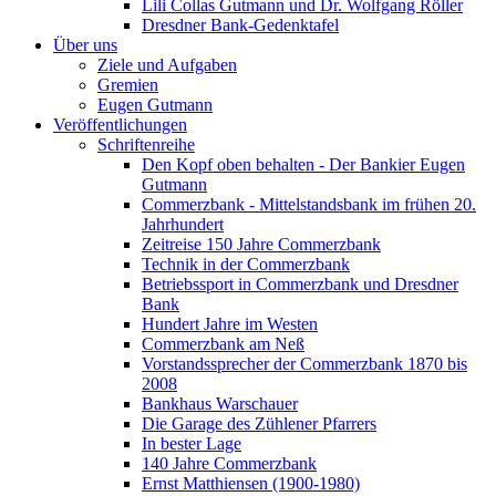
Lili Collas Gutmann und Dr. Wolfgang Röller
Dresdner Bank-Gedenktafel
Über uns
Ziele und Aufgaben
Gremien
Eugen Gutmann
Veröffentlichungen
Schriftenreihe
Den Kopf oben behalten - Der Bankier Eugen
Gutmann
Commerzbank - Mittelstandsbank im frühen 20.
Jahrhundert
Zeitreise 150 Jahre Commerzbank
Technik in der Commerzbank
Betriebssport in Commerzbank und Dresdner
Bank
Hundert Jahre im Westen
Commerzbank am Neß
Vorstandssprecher der Commerzbank 1870 bis
2008
Bankhaus Warschauer
Die Garage des Zühlener Pfarrers
In bester Lage
140 Jahre Commerzbank
Ernst Matthiensen (1900-1980)