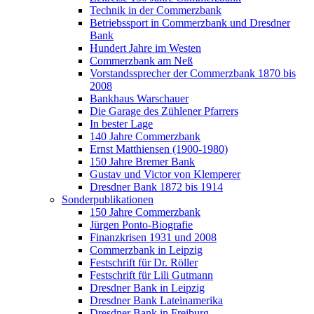
Technik in der Commerzbank
Betriebssport in Commerzbank und Dresdner
Bank
Hundert Jahre im Westen
Commerzbank am Neß
Vorstandssprecher der Commerzbank 1870 bis
2008
Bankhaus Warschauer
Die Garage des Zühlener Pfarrers
In bester Lage
140 Jahre Commerzbank
Ernst Matthiensen (1900-1980)
150 Jahre Bremer Bank
Gustav und Victor von Klemperer
Dresdner Bank 1872 bis 1914
Sonderpublikationen
150 Jahre Commerzbank
Jürgen Ponto-Biografie
Finanzkrisen 1931 und 2008
Commerzbank in Leipzig
Festschrift für Dr. Röller
Festschrift für Lili Gutmann
Dresdner Bank in Leipzig
Dresdner Bank Lateinamerika
Dresdner Bank in Freiburg