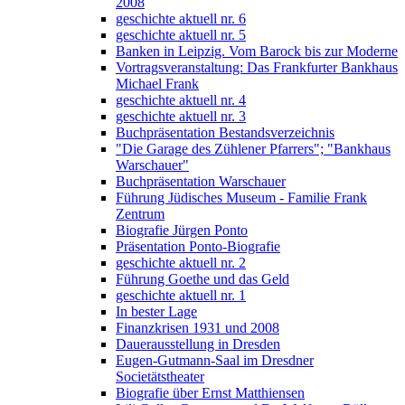
2008
geschichte aktuell nr. 6
geschichte aktuell nr. 5
Banken in Leipzig. Vom Barock bis zur Moderne
Vortragsveranstaltung: Das Frankfurter Bankhaus
Michael Frank
geschichte aktuell nr. 4
geschichte aktuell nr. 3
Buchpräsentation Bestandsverzeichnis
"Die Garage des Zühlener Pfarrers"; "Bankhaus
Warschauer"
Buchpräsentation Warschauer
Führung Jüdisches Museum - Familie Frank
Zentrum
Biografie Jürgen Ponto
Präsentation Ponto-Biografie
geschichte aktuell nr. 2
Führung Goethe und das Geld
geschichte aktuell nr. 1
In bester Lage
Finanzkrisen 1931 und 2008
Dauerausstellung in Dresden
Eugen-Gutmann-Saal im Dresdner
Societätstheater
Biografie über Ernst Matthiensen