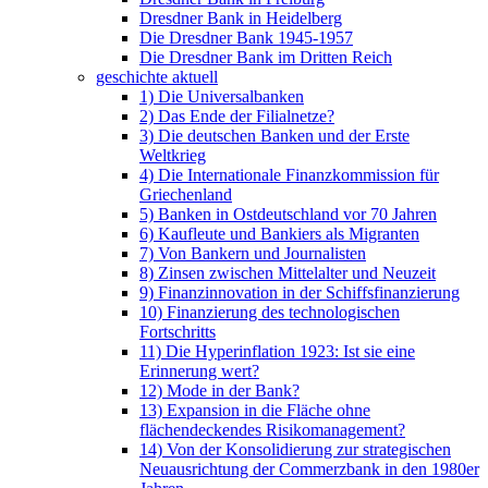
Dresdner Bank in Heidelberg
Die Dresdner Bank 1945-1957
Die Dresdner Bank im Dritten Reich
geschichte aktuell
1) Die Universalbanken
2) Das Ende der Filialnetze?
3) Die deutschen Banken und der Erste
Weltkrieg
4) Die Internationale Finanzkommission für
Griechenland
5) Banken in Ostdeutschland vor 70 Jahren
6) Kaufleute und Bankiers als Migranten
7) Von Bankern und Journalisten
8) Zinsen zwischen Mittelalter und Neuzeit
9) Finanzinnovation in der Schiffsfinanzierung
10) Finanzierung des technologischen
Fortschritts
11) Die Hyperinflation 1923: Ist sie eine
Erinnerung wert?
12) Mode in der Bank?
13) Expansion in die Fläche ohne
flächendeckendes Risikomanagement?
14) Von der Konsolidierung zur strategischen
Neuausrichtung der Commerzbank in den 1980er