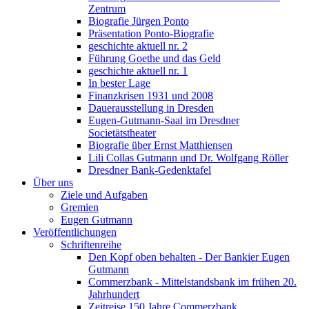
Zentrum
Biografie Jürgen Ponto
Präsentation Ponto-Biografie
geschichte aktuell nr. 2
Führung Goethe und das Geld
geschichte aktuell nr. 1
In bester Lage
Finanzkrisen 1931 und 2008
Dauerausstellung in Dresden
Eugen-Gutmann-Saal im Dresdner
Societätstheater
Biografie über Ernst Matthiensen
Lili Collas Gutmann und Dr. Wolfgang Röller
Dresdner Bank-Gedenktafel
Über uns
Ziele und Aufgaben
Gremien
Eugen Gutmann
Veröffentlichungen
Schriftenreihe
Den Kopf oben behalten - Der Bankier Eugen
Gutmann
Commerzbank - Mittelstandsbank im frühen 20.
Jahrhundert
Zeitreise 150 Jahre Commerzbank